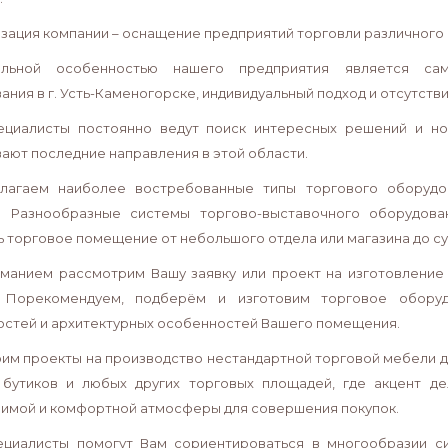
зация компании – оснащение предприятий торговли различного
ельной особенностью нашего предприятия является сам
ания в г. Усть-Каменогорске, индивидуальный подход и отсутст
циалисты постоянно ведут поиск интересных решений и но
ают последние направления в этой области.
лагаем наиболее востребованные типы торгового оборудов
. Разнообразные системы торгово-выставочного оборудова
ь торговое помещение от небольшого отдела или магазина до с
манием рассмотрим Вашу заявку или проект на изготовление
. Порекомендуем, подберём и изготовим торговое обору
стей и архитектурных особенностей Вашего помещения.
им проекты на производство нестандартной торговой мебели 
 бутиков и любых других торговых площадей, где акцент де
имой и комфортной атмосферы для совершения покупок.
циалисты помогут Вам сориентироваться в многообразии с