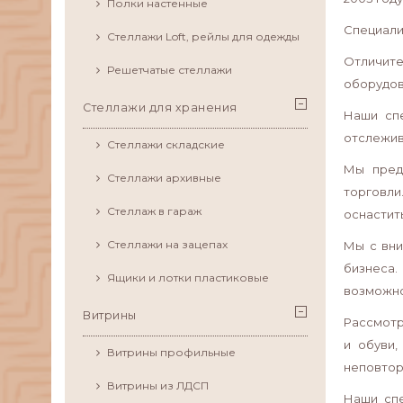
Полки настенные
Специали
Стеллажи Loft, рейлы для одежды
Отличит
Решетчатые стеллажи
оборудов
Стеллажи для хранения
Наши спе
отслежив
Стеллажи складские
Мы пред
Стеллажи архивные
торговли
Стеллаж в гараж
оснастит
Стеллажи на зацепах
Мы с вни
бизнеса
Ящики и лотки пластиковые
возможно
Витрины
Рассмотр
и обуви,
Витрины профильные
неповтор
Витрины из ЛДСП
Наши спе