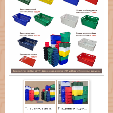
Пластиковые ящики и штабелируемые лотки в Усть-Каменогорске и Семее
Пищевые ящики для хлеба, молока, мяса, овощей и фруктов. Пластиковые ящики Усть-Каменогорск и Семей