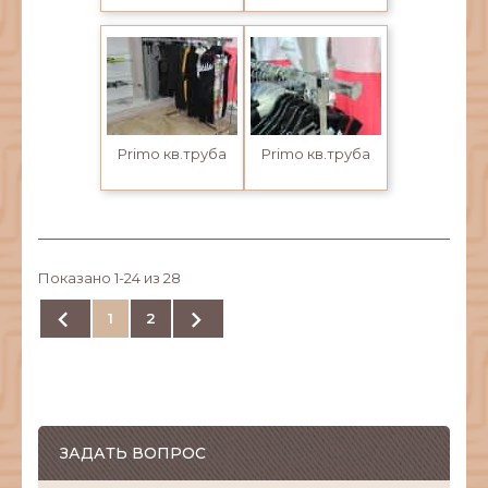
Primo кв.труба
Primo кв.труба
Показано 1-24 из 28


1
2
ЗАДАТЬ ВОПРОС