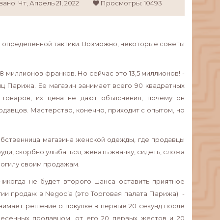
вано:
Чт,
Апрель
21,
2022
Просмотры: 10493
я определенной тактики. Возможно, некоторые советы
8 миллионов франков. Но сейчас это 13,5 миллионов! -
иц Парижа. Ее магазин занимает всего 90 квадратных
товаров, их цена не дают объяснения, почему он
одавцов. Мастерство, конечно, приходит с опытом, но
собственница магазина женской одежды, где продавцы
ди, скорбно улыбаться, жевать жвачку, сидеть, сложа
 могилу своим продажам.
 никогда не будет второго шанса оставить приятное
и продаж в Negocia (это Торговая палата Парижа). -
ринимает решение о покупке в первые 20 секунд после
изнесенных продавцом, от его 20 первых жестов и 20