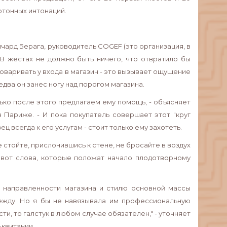
отонных интонаций.
чард Берага, руководитель COGEF (это организация, в
 В жестах не должно быть ничего, что отвратило бы
говаривать у входа в магазин - это вызывает ощущение
едва он занес ногу над порогом магазина.
лько после этого предлагаем ему помощь, - объясняет
в Париже. - И пока покупатель совершает этот "круг
ц всегда к его услугам - стоит только ему захотеть.
 стойте, прислонившись к стене, не бросайте в воздух
 - вот слова, которые положат начало плодотворному
ь направленности магазина и стилю основной массы
ежду. Но я бы не навязывала им профессиональную
и, то галстук в любом случае обязателен," - уточняет
Аквитании.