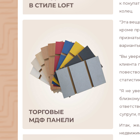
к покупа
колец.
"Эта вещь
кроме пр
признать
варианты
"Вы увер
клиента 
повество
статисти
"Я не ув
близкому
ответств
супруги,
Итак, же
недвижим