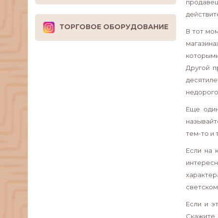
продавец
действит
ТОРГОВОЕ ОБОРУДОВАНИЕ
В тот мо
магазина
которыми
Другой п
десятиле
недорого
Еще один
называйт
тем-то и 
Если на 
интересн
характер
светском 
Если и э
Скажите,