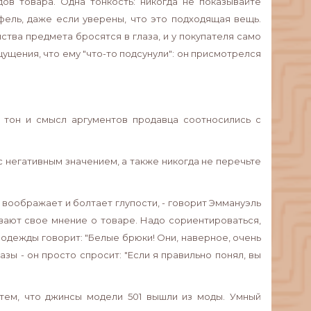
ов товара. Одна тонкость: никогда не показывайте
уфель, даже если уверены, что это подходящая вещь.
нства предмета бросятся в глаза, и у покупателя само
ущения, что ему "что-то подсунули": он присмотрелся
 тон и смысл аргументов продавца соотносились с
с негативным значением, а также никогда не перечьте
е воображает и болтает глупости, - говорит Эммануэль
ывают свое мнение о товаре. Надо сориентироваться,
одежды говорит: "Белые брюки! Они, наверное, очень
зы - он просто спросит: "Если я правильно понял, вы
с тем, что джинсы модели 501 вышли из моды. Умный