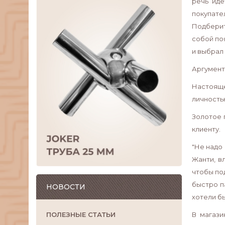
речь иде
покупате
Подберит
собой по
и выбрал 
Аргумент
Настояще
личность
Золотое 
клиенту.
"Не надо
Жанти, в
чтобы по
быстро п
НОВОСТИ
хотели бы
ПОЛЕЗНЫЕ СТАТЬИ
В магази