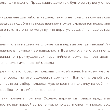
телю как к скряге. Представьте дело так, будто за эту цену он
 нужна мне для работы на даче, так что нет смысла покупать сл
авды, за подобным высказыванием может скрываться нежелани
ся в том, что они не могут купить дорогую вещь. И не надо вст
.
ены, что эта машина не сломается в первые же три месяца? А е
главное в покупке - ее надежность. Возможно, у него есть печ
вании о преимуществах гарантийного ремонта, постгарант
ке поломок именно этой модели.
ерен, что этот браслет понравится моей жене. На моем месте 
 человеку, но его одолевают сомнения. Вам он, с одной сто
енность за выбор подарка. Нужно взять инициативу на себя, 
 подобрать что-либо подходящее.
лания клиента понятны. Сколько вариантов товара предлагат
остью при первой встрече нужно показать клиенту множество до