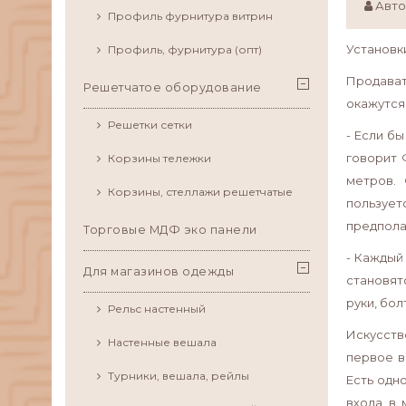
Авто
Профиль фурнитура витрин
Установки
Профиль, фурнитура (опт)
Продават
Решетчатое оборудование
окажутся
Решетки сетки
- Если бы
говорит 
Корзины тележки
метров. 
Корзины, стеллажи решетчатые
пользует
предпола
Торговые МДФ эко панели
- Каждый
Для магазинов одежды
становят
руки, бол
Рельс настенный
Искусств
Настенные вешала
первое в
Турники, вешала, рейлы
Есть одн
входа в 