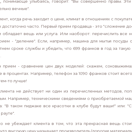
, понимающе улыбаясь, говорит: "Вы совершенно правы. Эт
ельно вечные".
мент, когда речь заходит о цене, климат в отношениях с покупа
х достаточно часто. Первый прием продавца - это "сложение до
 обладает вещь или услуга. Или наоборот: перечислить все н
рием - "деление". Если, например, машина для мытья посуды 
тнем сроке службы и убедить, что 699 франков в год за таку
.
 прием - сравнение цен двух моделей: скажем, соковыжима
е в процентах. Например, телефон за 1090 франков стоит всег
тем-то лучше!
клиента не действует ни один из перечисленных методов, по
ым. Например, техническими сведениями о приобретаемой маши
а: "В таком пиджаке все красотки в клубе будут ваши!" или: "
рауте".
то не убеждает клиента в том, что эта прекрасная вещь стои
 что высокую цену назначает производитель (дорогие материалы,