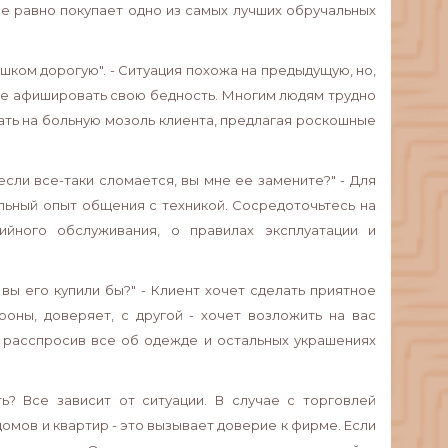
 все равно покупает одно из самых лучших обручальных
ишком дорогую". - Ситуация похожа на предыдущую, но,
е афишировать свою бедность. Многим людям трудно
авать на больную мозоль клиента, предлагая роскошные
сли все-таки сломается, вы мне ее замените?" - Для
альный опыт общения с техникой. Сосредоточьтесь на
ийного обслуживания, о правилах эксплуатации и
вы его купили бы?" - Клиент хочет сделать приятное
роны, доверяет, с другой - хочет возложить на вас
и, расспросив все об одежде и остальных украшениях
ь? Все зависит от ситуации. В случае с торговлей
мов и квартир - это вызывает доверие к фирме. Если