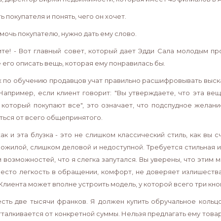
 покупателя и понять, чего он хочет.
мочь покупателю, нужно дать ему слово.
ите! - Вот главный совет, который дает Эдди Сала молодым про
 его описать вещь, которая ему понравилась бы.
х по обучению продавцов учат правильно расшифровывать выска
 Например, если клиент говорит: "Вы утверждаете, что эта в
 который покупают все", это означает, что подспудное желани
ться от всего общепринятого.
жак и эта блузка - это не слишком классический стиль, как вы 
пожилой, слишком деловой и недоступной. Требуется стильная и
и возможностей, что я слегка запутался. Вы уверены, что этим 
есто легкость в обращении, комфорт, не доверяет излишест
Клиента может вполне устроить модель, у которой всего три кно
есть две тысячи франков. Я должен купить обручальное кольц
тталкивается от конкретной суммы. Нельзя предлагать ему товар