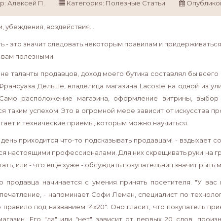
р:
Алексей П.
Категория:
Полезные Статьи
Опублико
, убеждения, воздействия...
ь - это значит следовать некоторым правилам и придерживатьс
 вам полезными.
 не таланты продавцов, доход моего бутика составлял бы всего 
Франсуаза Дельше, владелица магазина Lacoste на одной из ул
Само расположение магазина, оформление витрины, выбор 
ся таким успехом. Это в огромной мере зависит от искусства пр
гает и технические приемы, которым можно научиться.
 день приходится что-то подсказывать продавцам! - вздыхает 
ся настоящими профессионалами. Для них скрещивать руки на гру
тать, или - что еще хуже - обсуждать покупательниц значит рыть
о продавца начинается с умения принять посетителя. "У вас
печатление, - напоминает Софи Леман, специалист по технологи
о правило под названием "4х20". Оно гласит, что покупатель п
магазин. Его "да" или "нет" зависит от первых 20 слов, про