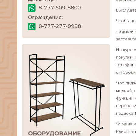
8-777-509-8800
Выслушать
Ограждения:
Чтобы по
8-777-277-9998
- Замолч
заставьте
На курса
покупки.
телефон,
отгороди
"Тот пид
модной, 
функций 
первое м
подвоха. 
"У меня 
Клиент о