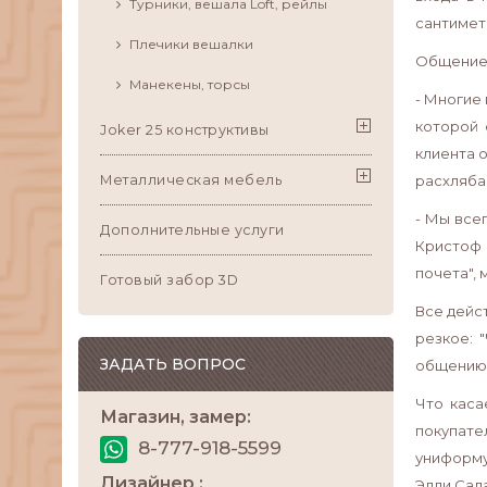
Турники, вешала Loft, рейлы
сантиметр
Плечики вешалки
Общение 
Манекены, торсы
- Многие
которой 
Joker 25 конструктивы
клиента о
Металлическая мебель
расхлябан
- Мы все
Дополнительные услуги
Кристоф 
почета", 
Готовый забор 3D
Все дейс
резкое: 
ЗАДАТЬ ВОПРОС
общению 
Что каса
Магазин, замер:
покупате
8-777-918-5599
униформу.
Дизайнер :
Эдди Сал