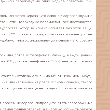
и джинсы переживут не одно модное поветрие. Они
телем меняется. Фраза "Это слишком дорого!" звучит в
стоинств". Необходимо перечислить все достоинства,
еудобства, которые клиент испытает без этой вещи.
стоит 699 франков, то надо рассказать клиенту о ее
ю удобную, многофункциональную модель - это совсем
лок или сотовых телефонов. Разницу между ценами
о на 10% дороже телефона за 990 франков, но первый
пытайтесь отвлечь его внимание от цены чем-нибудь
не или картинами из розовых снов - скажем, такого
С этой сумочкой нигде не стыдно появиться, даже на
т совсем недорого, попробуйте стать "прозрачным".
 самая лучшая отделка), а вы только чуть-чуть берете