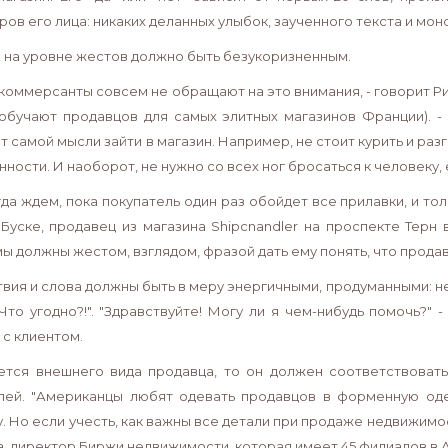
ов его лица: никаких деланных улыбок, заученного текста и мон
на уровне жестов должно быть безукоризненным.
 коммерсанты совсем не обращают на это внимания, - говорит Ри
обучают продавцов для самых элитных магазинов Франции). -
т самой мысли зайти в магазин. Например, не стоит курить и раз
ности. И наоборот, не нужно со всех ног бросаться к человеку, 
гда ждем, пока покупатель один раз обойдет все прилавки, и то
Буске, продавец из магазина Shipcnandler на проспекте Терн 
мы должны жестом, взглядом, фразой дать ему понять, что продаве
твия и слова должны быть в меру энергичными, продуманными: не
"Что угодно?!". "Здравствуйте! Могу ли я чем-нибудь помочь?"
с клиентом.
ется внешнего вида продавца, то он должен соответствоват
лей. "Американцы любят одевать продавцов в форменную од
 Но если учесть, как важны все детали при продаже недвижимост
а, директор Биржи недвижимости, которая имеет 45 филиалов в 