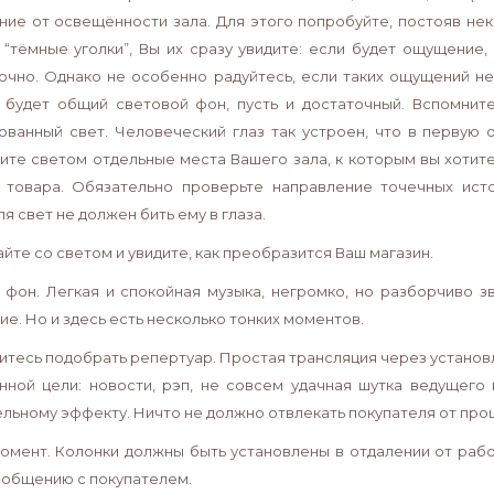
ние от освещённости зала. Для этого попробуйте, постояв неко
 “тёмные уголки”, Вы их сразу увидите: если будет ощущение,
очно. Однако не особенно радуйтесь, если таких ощущений н
 будет общий световой фон, пусть и достаточный. Вспомните
ованный свет. Человеческий глаз так устроен, что в первую 
ите светом отдельные места Вашего зала, к которым вы хотит
 товара. Обязательно проверьте направление точечных исто
я свет не должен бить ему в глаза.
йте со светом и увидите, как преобразится Ваш магазин.
фон. Легкая и спокойная музыка, негромко, но разборчиво з
е. Но и здесь есть несколько тонких моментов.
итесь подобрать репертуар. Простая трансляция через установле
нной цели: новости, рэп, не совсем удачная шутка ведущего
льному эффекту. Ничто не должно отвлекать покупателя от про
омент. Колонки должны быть установлены в отдалении от рабо
 общению с покупателем.