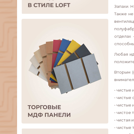
Запахи. 
Также не
вентиляц
полуфабр
отделах 
способны
Любая ид
положите
Вторым (
внимател
• чистые 
• чистые 
• чистые 
• чистое
• чистая 
• чистые 