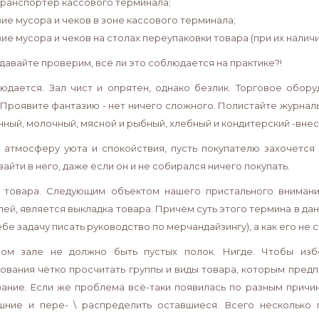
 транспортёр кассового терминала;
вие мусора и чеков в зоне кассового терминала;
вие мусора и чеков на столах переупаковки товара (при их наличии
давайте проверим, всё ли это соблюдается на практике?!
юдается. Зал чист и опрятен, однако безлик. Торговое обор
 Проявите фантазию - нет ничего сложного. Полистайте журнал
инный, молочный, мясной и рыбный, хлебный и кондитерский -вн
 атмосферу уюта и спокойствия, пусть покупателю захочется
айти в него, даже если он и не собирался ничего покупать.
 товара. Следующим объектом нашего пристального внимания
ей, является выкладка товара. Причём суть этого термина в данн
бе задачу писать руководство по мерчандайзингу), а как его не с
вом зале не должно быть пустых полок. Нигде. Чтобы из
ования чётко просчитать группы и виды товара, которым предп
ание. Если же проблема всё-таки появилась по разным причи
шние и пере- \ распределить оставшиеся. Всего несколько 