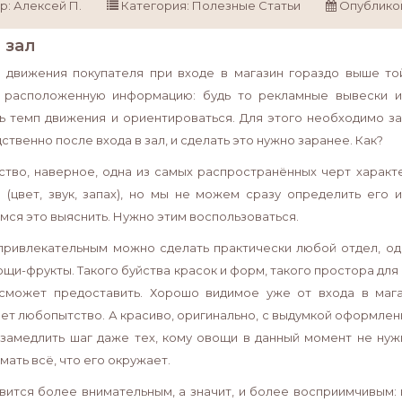
р:
Алексей П.
Категория:
Полезные Статьи
Опублико
 зал
 движения покупателя при входе в магазин гораздо выше то
 расположенную информацию: будь то рекламные вывески и
ь темп движения и ориентироваться. Для этого необходимо з
твенно после входа в зал, и сделать это нужно заранее. Как?
тво, наверное, одна из самых распространённых черт характ
 (цвет, звук, запах), но мы не можем сразу определить его 
мся это выяснить. Нужно этим воспользоваться.
привлекательным можно сделать практически любой отдел, одн
ощи-фрукты. Такого буйства красок и форм, такого простора дл
сможет предоставить. Хорошо видимое уже от входа в маг
ет любопытство. А красиво, оригинально, с выдумкой оформле
 замедлить шаг даже тех, кому овощи в данный момент не нуж
ать всё, что его окружает.
вится более внимательным, а значит, и более восприимчивым: в