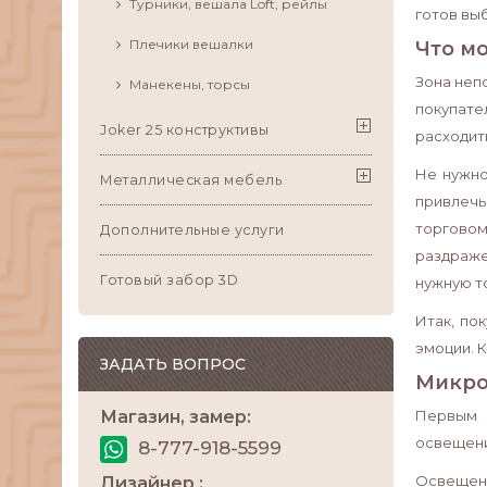
Турники, вешала Loft, рейлы
готов вы
Плечики вешалки
Что м
Зона неп
Манекены, торсы
покупате
Joker 25 конструктивы
расходит
Не нужно
Металлическая мебель
привлечь
торговом
Дополнительные услуги
раздраже
Готовый забор 3D
нужную т
Итак, по
эмоции. 
ЗАДАТЬ ВОПРОС
Микро
Магазин, замер:
Первым 
освещени
8-777-918-5599
Освещени
Дизайнер :