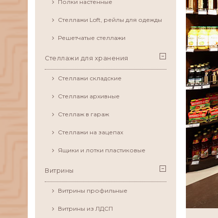
Полки настенные
Стеллажи Loft, рейлы для одежды
Решетчатые стеллажи
Стеллажи для хранения
Стеллажи складские
Стеллажи архивные
Стеллаж в гараж
Стеллажи на зацепах
Ящики и лотки пластиковые
Витрины
Витрины профильные
Витрины из ЛДСП