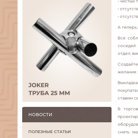
• чистый
• отсутст
• отсутст
А теперь 
Всё собл
соседей.
отдел, в
Создайте
желание з
Выкладка
покупател
ставим се
В торго
НОВОСТИ
проектир
оборудов
ПОЛЕЗНЫЕ СТАТЬИ
снять ли