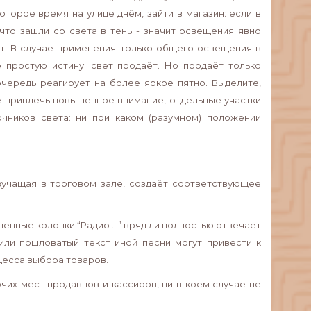
торое время на улице днём, зайти в магазин: если в
 что зашли со света в тень - значит освещения явно
ет. В случае применения только общего освещения в
 простую истину: свет продаёт. Но продаёт только
очередь реагирует на более яркое пятно. Выделите,
е привлечь повышенное внимание, отдельные участки
чников света: ни при каком (разумном) положении
вучащая в торговом зале, создаёт соответствующее
нные колонки “Радио ...” вряд ли полностью отвечает
 или пошловатый текст иной песни могут привести к
цесса выбора товаров.
чих мест продавцов и кассиров, ни в коем случае не