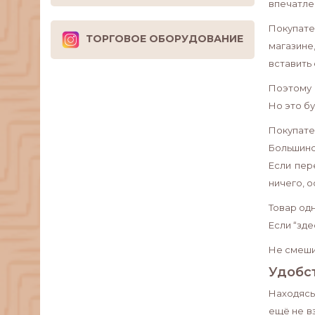
впечатлен
Покупате
ТОРГОВОЕ ОБОРУДОВАНИЕ
магазине
вставить
Поэтому 
Но это бу
Покупате
Большинс
Если пер
ничего, 
Товар одн
Если “зде
Не смеши
Удобс
Находясь
ещё не вз