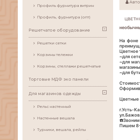
Авто
Профиль фурнитура витрин
Профиль, фурнитура (опт)
ЦВЕТН
необычны
Решетчатое оборудование
На фоне 
Решетки сетки
преимущ
Цветное 
Корзины тележки
~для сет
~для маг
Корзины, стеллажи решетчатые
магазины 
~для бут
Торговые МДФ эко панели
Стоимост
Оформив 
Для магазинов одежды
Цветные 
Рельс настенный
г.Усть-К
ул.Бажова
Настенные вешала
☎️Звоним
Пишем 8
Турники, вешала, рейлы