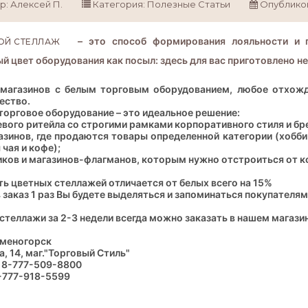
р:
Алексей П.
Категория:
Полезные Статьи
Опублико
– это способ формирования лояльности и п
ОЙ СТЕЛЛАЖ
й цвет оборудования как посыл: здесь для вас приготовлено н
магазинов с белым торговым оборудованием, любое отхожд
ество.
торговое оборудование – это идеальное решение:
евого ритейла со строгими рамками корпоративного стиля и бр
азинов, где продаются товары определенной категории (хобби
чая и кофе);
иков и магазинов-флагманов, которым нужно отстроиться от к
ь цветных стеллажей отличается от белых всего на 15%
заказ 1 раз Вы будете выделяться и запоминаться покупателям
стеллажи за 2-3 недели всегда можно заказать в нашем магазин
аменогорск
, 14, маг."Торговый Стиль"
 8-777-509-8800
-777-918-5599