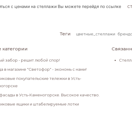
ться с ценами на стеллажи Вы можете перейдя по ссылке
С
Теги
цветные_стеллажи
бренд
е категории
Связанн
ый забор - решит любой спор!
Стелл
а в магазине "Светофор" - экономь с нами!
иковые покупательские тележки в Усть-
ногорске
асады в Усть-Каменогорске. Высокое качество.
иковые ящики и штабелируемые лотки