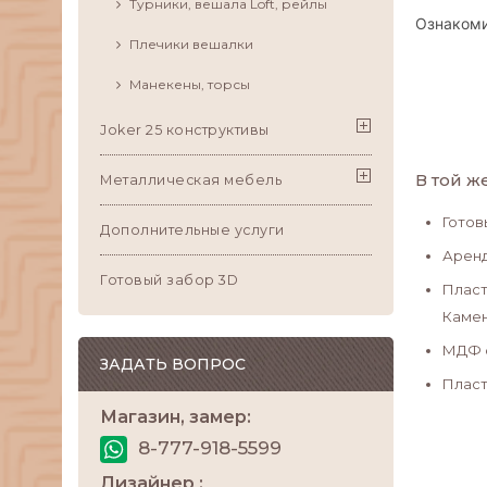
Турники, вешала Loft, рейлы
Ознакоми
Плечики вешалки
Манекены, торсы
Joker 25 конструктивы
В той ж
Металлическая мебель
Готов
Дополнительные услуги
Аренд
Готовый забор 3D
Пласт
Каме
МДФ ф
ЗАДАТЬ ВОПРОС
Пласт
Магазин, замер:
8-777-918-5599
Дизайнер :