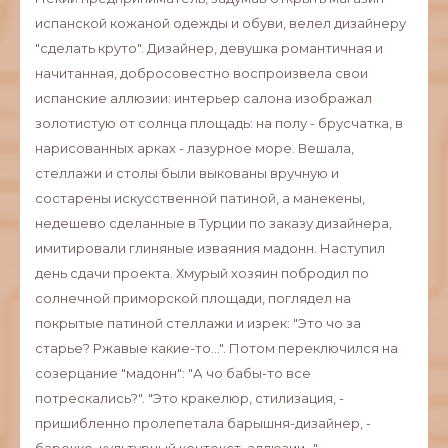
испанской кожаной одежды и обуви, велел дизайнеру
"сделать круто". Дизайнер, девушка романтичная и
начитанная, добросовестно воспроизвела свои
испанские аллюзии: интерьер салона изображал
золотистую от солнца площадь: на полу - брусчатка, в
нарисованных арках - лазурное море. Вешала,
стеллажи и столы были выкованы вручную и
состарены искусственной патиной, а манекены,
недешево сделанные в Турции по заказу дизайнера,
имитировали глиняные изваяния мадонн. Наступил
день сдачи проекта. Хмурый хозяин побродил по
солнечной приморской площади, поглядел на
покрытые патиной стеллажи и изрек: "Это чо за
старье? Ржавые какие-то...". Потом переключился на
созерцание "мадонн": "А чо бабы-то все
потрескались?". "Это кракелюр, стилизация, -
пришибленно пролепетала барышня-дизайнер, -