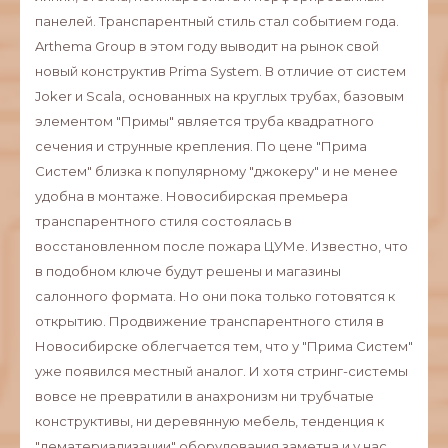
панелей. Транспарентный стиль стал событием года.
Arthema Group в этом году выводит на рынок свой
новый конструктив Prima System. В отличие от систем
Joker и Scala, основанных на круглых трубах, базовым
элементом "Примы" является труба квадратного
сечения и струнные крепления. По цене "Прима
Систем" близка к популярному "джокеру" и не менее
удобна в монтаже. Новосибирская премьера
транспарентного стиля состоялась в
восстановленном после пожара ЦУМе. Известно, что
в подобном ключе будут решены и магазины
салонного формата. Но они пока только готовятся к
открытию. Продвижение транспарентного стиля в
Новосибирске облегчается тем, что у "Прима Систем"
уже появился местный аналог. И хотя стринг-системы
вовсе не превратили в анахронизм ни трубчатые
конструктивы, ни деревянную мебель, тенденция к
"дематериализации" оборудования заметна и у нас.