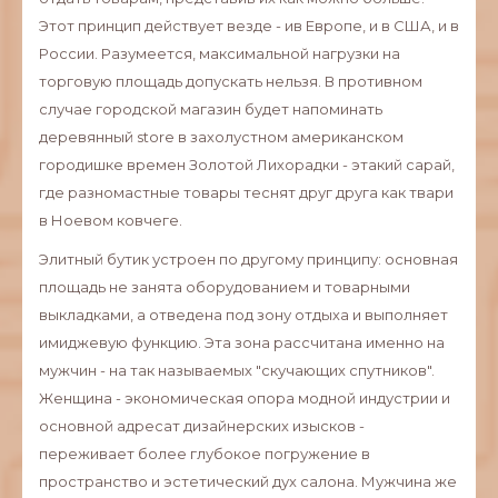
Этот принцип действует везде - ив Европе, и в США, и в
России. Разумеется, максимальной нагрузки на
торговую площадь допускать нельзя. В противном
случае городской магазин будет напоминать
деревянный store в захолустном американском
городишке времен Золотой Лихорадки - этакий сарай,
где разномастные товары теснят друг друга как твари
в Ноевом ковчеге.
Элитный бутик устроен по другому принципу: основная
площадь не занята оборудованием и товарными
выкладками, а отведена под зону отдыха и выполняет
имиджевую функцию. Эта зона рассчитана именно на
мужчин - на так называемых "скучающих спутников".
Женщина - экономическая опора модной индустрии и
основной адресат дизайнерских изысков -
переживает более глубокое погружение в
пространство и эстетический дух салона. Мужчина же