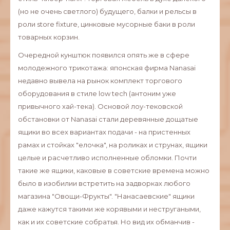
(но не очень светлого) будущего, балки и рельсы в
роли store fixture, цинковые мусорные баки в роли
товарных корзин.
Очередной кунштюк появился опять же в сфере
молодежного трикотажа: японская фирма Nanasai
недавно вывела на рынок комплект торгового
оборудования в стиле low tech (антоним уже
привычного хай-тека). Основой лоу-тековской
обстановки от Nanasai стали деревянные дощатые
ящики во всех вариантах подачи - на пристенных
рамах и стойках "елочка", на роликах и струнах, ящики
целые и расчетливо исполненные обломки. Почти
такие же ящики, каковые в советские времена можно
было в изобилии встретить на задворках любого
магазина "Овощи-Фрукты". "Нанасаевские" ящики
даже кажутся такими же корявыми и нестругаными,
как и их советские собратья. Но вид их обманчив -