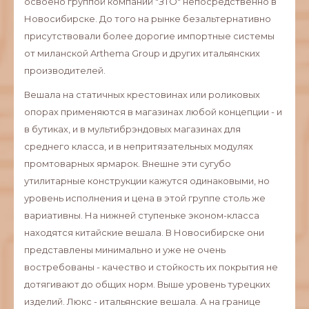
освоено группой компаний "ЗТО" непосредственно в
Новосибирске. До того на рынке безальтернативно
присутствовали более дорогие импортные системы
от миланской Arthema Group и других итальянских
производителей.
Вешала на статичных крестовинах или роликовых
опорах применяются в магазинах любой концепции - и
в бутиках, и в мультибрэндовых магазинах для
среднего класса, и в непритязательных модулях
промтоварных ярмарок. Внешне эти сугубо
утилитарные конструкции кажутся одинаковыми, но
уровень исполнения и цена в этой группе столь же
вариативны. На нижней ступеньке эконом-класса
находятся китайские вешала. В Новосибирске они
представлены минимально и уже не очень
востребованы - качество и стойкость их покрытия не
дотягивают до общих норм. Выше уровень турецких
изделий. Люкс - итальянские вешала. А на границе