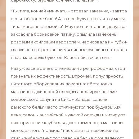
барокко, культурный контекст, аллюзии...".
"Ты, типа, кончай умничать, - отрезал заказчик, - завтра
все чтоб новое было! А то все будут гнать, что у меня,
типа, магазин с помойки". Наутро начитанная девушка
закрасила бронзовкой патину, опылила манекены
розовым акриловым аэрозолем, нарисовала им губки-
глазки. А в потрескавшиеся винные кувшины натыкала
пластмассовых букетов. Клиент был счастлив.
Раз уж зашла речь о стилизации и ретроформах, стоит
признать их эффективность. Впрочем, популярность
цитатного оборудования локальна: обстановка
магазинов джинсовой одежды апеллирует к теме
ковбойского салуна на Диком Западе; салоны
дамского белья часто стилизуются под будуары XIX
века; салоны английской мужской одежды имитируют
викторианские клубы для джентльменов, а магазины
молодежного "прикида" насыщаются намеками на
стиль "кибер-панк": торговая мебель в духе далекого