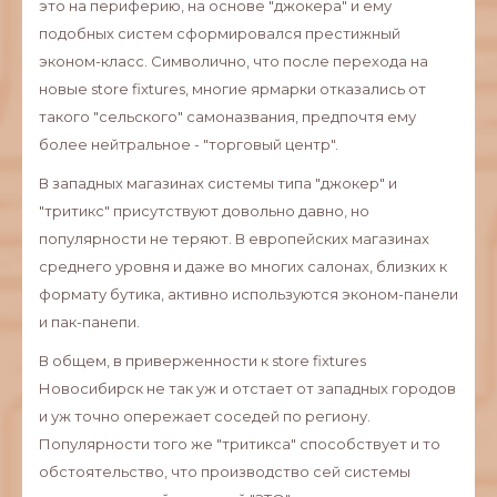
это на периферию, на основе "джокера" и ему
подобных систем сформировался престижный
эконом-класс. Символично, что после перехода на
новые store fixtures, многие ярмарки отказались от
такого "сельского" самоназвания, предпочтя ему
более нейтральное - "торговый центр".
В западных магазинах системы типа "джокер" и
"тритикс" присутствуют довольно давно, но
популярности не теряют. В европейских магазинах
среднего уровня и даже во многих салонах, близких к
формату бутика, активно используются эконом-панели
и пак-панепи.
В общем, в приверженности к store fixtures
Новосибирск не так уж и отстает от западных городов
и уж точно опережает соседей по региону.
Популярности того же "тритикса" способствует и то
обстоятельство, что производство сей системы