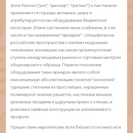
store fixtures ("уно", "джокер", "тритикс") и пак-панели
применяются гораздо активнее, шире и
атрибутируются как оборудование бюджетной
категории. Этими системами ныне снабжены, в том
числе и так называемые "ярмарки" - специфически
российские пространства с мелким модульным
членением, возникшие как некая промежуточная
ступень между вещевым рынком и торговым центром
общемирового образца. Первое поколение
оборудования таких ярмарок являло собой
максимальную абсолютизацию понятия "экономия":
турецкие стеллажи из простейших, окрашенных
полимерной эмалью решеток, настенные вешала,
крепимые гвоздями и шурупами прямо к стенам, и
довольно наивные конструкции из алюминиевого
профиля.
Пришествие европейских store fixtures оттеснило все