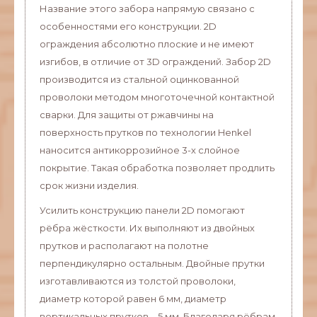
Название этого забора напрямую связано с
особенностями его конструкции. 2D
ограждения абсолютно плоские и не имеют
изгибов, в отличие от 3D ограждений. Забор 2D
производится из стальной оцинкованной
проволоки методом многоточечной контактной
сварки. Для защиты от ржавчины на
поверхность прутков по технологии Henkel
наносится антикоррозийное 3-х слойное
покрытие. Такая обработка позволяет продлить
срок жизни изделия.
Усилить конструкцию панели 2D помогают
рёбра жёсткости. Их выполняют из двойных
прутков и располагают на полотне
перпендикулярно остальным. Двойные прутки
изготавливаются из толстой проволоки,
диаметр которой равен 6 мм, диаметр
вертикальных прутков – 5 мм. Благодаря рёбрам