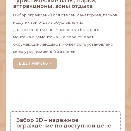
Туристические базы, парки,
Пар
аттракционы, зоны отдыха
ения
На ф
Выбор ограждений для отелей, санаториев, парков
.
авто
и других зон отдыха обусловлен их
Gard
долговечностью, возможностью быстрого
й,
авто
монтажа и демонтажа. Не перекрывает
него
окружающий ландшафт, может быть установлено
ремо
между рядами живой изгороди.
охра
авто
ЕЩЁ ПРИМЕРЫ
Е
Забор 2D – надёжное
ограждение по доступной цене