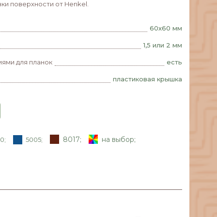
ки поверхности от Henkel.
60х60 мм
1,5 или 2 мм
иями для планок
есть
пластиковая крышка
8017;
на выбор;
0;
5005;