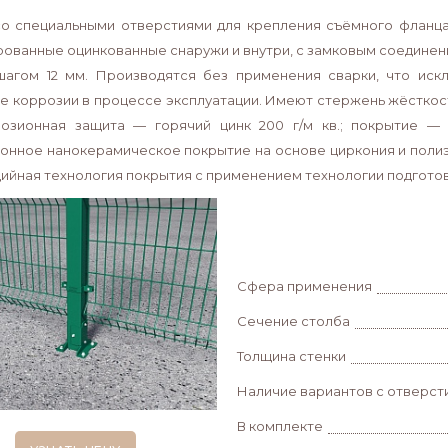
о специальными отверстиями для крепления съёмного фланца
ованные оцинкованные снаружи и внутри, с замковым соединени
 шагом 12 мм. Производятся без применения сварки, что ис
е коррозии в процессе эксплуатации. Имеют стержень жёсткос
озионная защита — горячий цинк 200 г/м кв.; покрытие —
онное нанокерамическое покрытие на основе циркония и поли
адийная технология покрытия с применением технологии подготов
Сфера применения
Сечение столба
Толщина стенки
Наличие вариантов с отверст
В комплекте