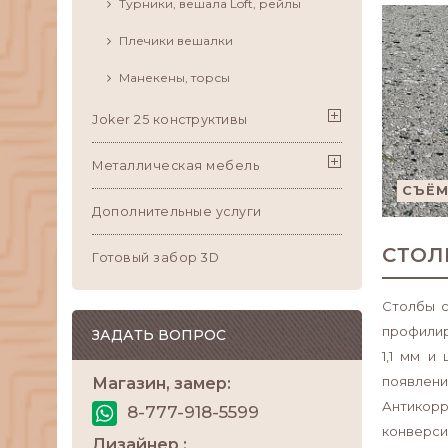
Турники, вешала Loft, рейлы
Плечики вешалки
Манекены, торсы
Joker 25 конструктивы
Металлическая мебель
СЪЁМ
Дополнительные услуги
СТОЛ
Готовый забор 3D
Столбы с
профилир
ЗАДАТЬ ВОПРОС
1,1 мм и
появлени
Магазин, замер:
Антикорр
8-777-918-5599
конверси
Дизайнер :