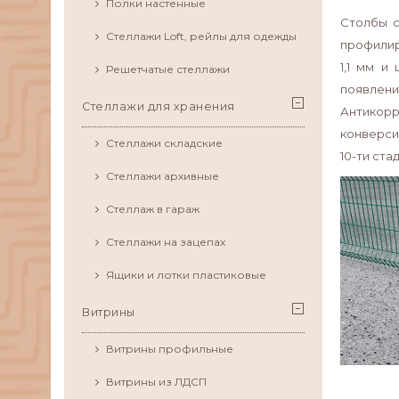
Полки настенные
Столбы с
Стеллажи Loft, рейлы для одежды
профилир
1,1 мм и
Решетчатые стеллажи
появлени
Стеллажи для хранения
Антикорр
конверси
Стеллажи складские
10-ти ст
Стеллажи архивные
Стеллаж в гараж
Стеллажи на зацепах
Ящики и лотки пластиковые
Витрины
Витрины профильные
Витрины из ЛДСП