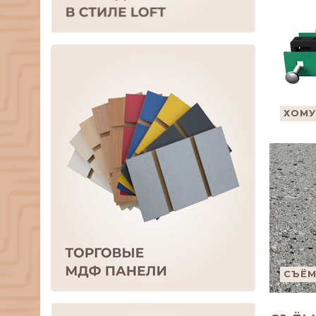
ХОМУ
СЪЁМ